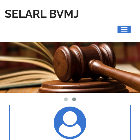
SELARL BVMJ
Toggle
navigati