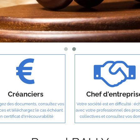
Créanciers
Chef d'entrepris
ez des documents, consultez vos
Votre société est en difficulté : é
ces et téléchargez le cas échéant
avec votre professionnel des pro
n certificat d'irrécouvrabilité
collectives et consultez vos do