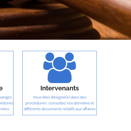
e
Intervenants
changez
Vous êtes désigné(e) dans des
cédures
procédures : consultez vos données et
nnées
différents documents relatifs aux affaires