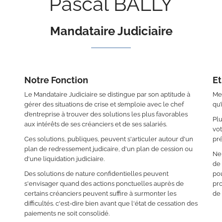
Pascal BALLY
Mandataire Judiciaire
Notre Fonction
Et
Le Mandataire Judiciaire se distingue par son aptitude à
Mes
gérer des situations de crise et s’emploie avec le chef
qu’
d’entreprise à trouver des solutions les plus favorables
Plu
aux intérêts de ses créanciers et de ses salariés.
vot
Ces solutions, publiques, peuvent s'articuler autour d'un
pré
plan de redressement judicaire, d'un plan de cession ou
Ne 
d'une liquidation judiciaire.
de
Des solutions de nature confidentielles peuvent
pou
s'envisager quand des actions ponctuelles auprès de
pro
certains créanciers peuvent suffire à surmonter les
de 
difficultés. c'est-dire bien avant que l'état de cessation des
paiements ne soit consolidé.