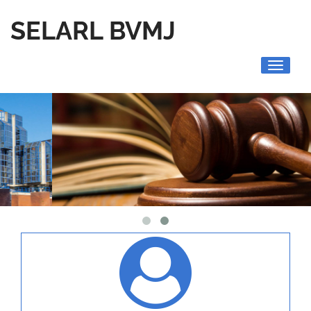
SELARL BVMJ
Toggle
navigati