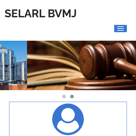
SELARL BVMJ
Toggle
navigati