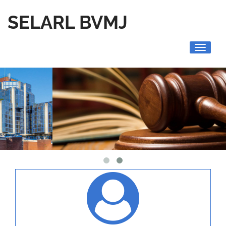
SELARL BVMJ
Toggle
navigati