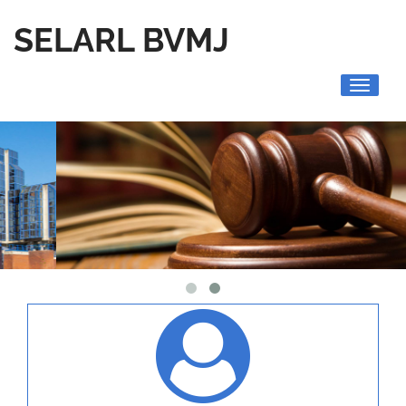
SELARL BVMJ
Toggle
navigati