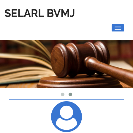
SELARL BVMJ
Toggle
navigati