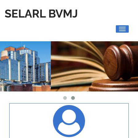
SELARL BVMJ
Toggle
navigati