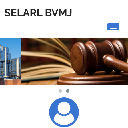
SELARL BVMJ
Toggle
navigati