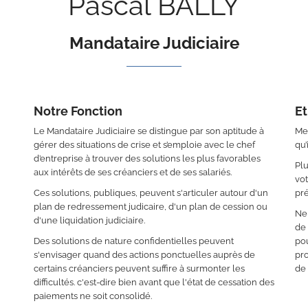
Pascal BALLY
Mandataire Judiciaire
Notre Fonction
Et
Le Mandataire Judiciaire se distingue par son aptitude à
Mes
gérer des situations de crise et s’emploie avec le chef
qu’
d’entreprise à trouver des solutions les plus favorables
Plu
aux intérêts de ses créanciers et de ses salariés.
vot
Ces solutions, publiques, peuvent s'articuler autour d'un
pré
plan de redressement judicaire, d'un plan de cession ou
Ne 
d'une liquidation judiciaire.
de
Des solutions de nature confidentielles peuvent
pou
s'envisager quand des actions ponctuelles auprès de
pro
certains créanciers peuvent suffire à surmonter les
de 
difficultés. c'est-dire bien avant que l'état de cessation des
paiements ne soit consolidé.