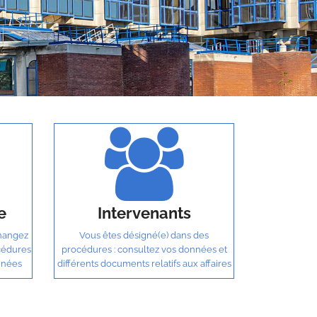
e
Intervenants
changez
Vous êtes désigné(e) dans des
cédures
procédures : consultez vos données et
nnées
différents documents relatifs aux affaires