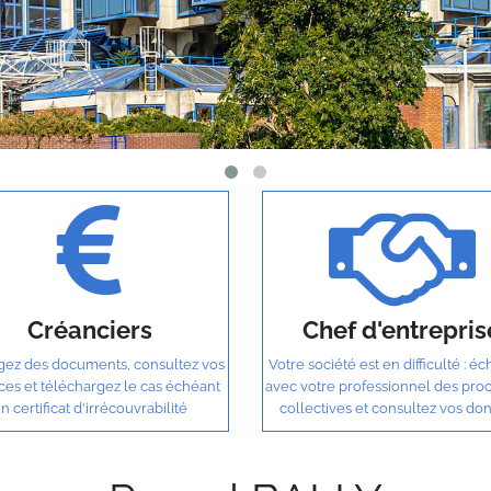
Créanciers
Chef d'entrepris
ez des documents, consultez vos
Votre société est en difficulté : é
ces et téléchargez le cas échéant
avec votre professionnel des pro
n certificat d'irrécouvrabilité
collectives et consultez vos do