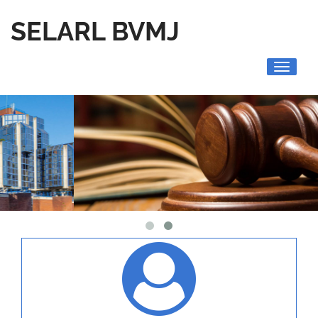
SELARL BVMJ
Toggle
navigati