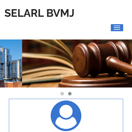
SELARL BVMJ
Toggle
navigati