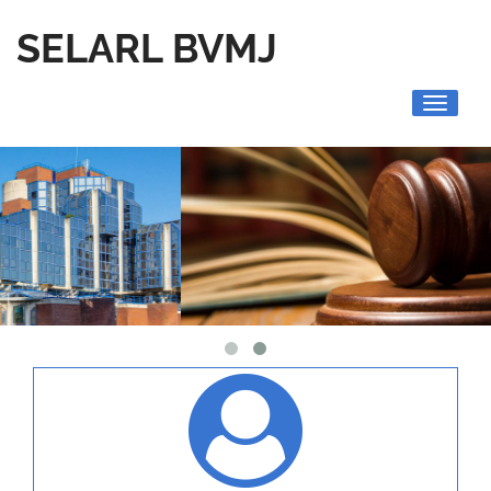
SELARL BVMJ
Toggle
navigati