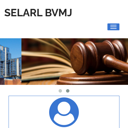
SELARL BVMJ
Toggle
navigati