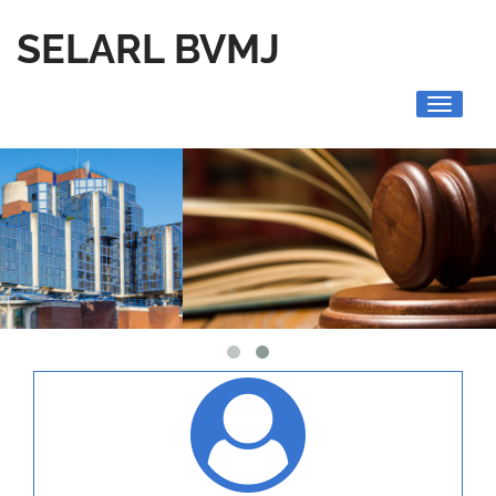
SELARL BVMJ
Toggle
navigati