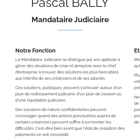
Pascal BALLY
Mandataire Judiciaire
Notre Fonction
Et
Le Mandataire Judiciaire se distingue par son aptitude à
Mes
gérer des situations de crise et s’emploie avec le chef
qu’
d’entreprise à trouver des solutions les plus favorables
Plu
aux intérêts de ses créanciers et de ses salariés.
vot
Ces solutions, publiques, peuvent s'articuler autour d'un
pré
plan de redressement judicaire, d'un plan de cession ou
Ne 
d'une liquidation judiciaire.
de
Des solutions de nature confidentielles peuvent
pou
s'envisager quand des actions ponctuelles auprès de
pro
certains créanciers peuvent suffire à surmonter les
de 
difficultés. c'est-dire bien avant que l'état de cessation des
paiements ne soit consolidé.