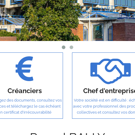
Créanciers
Chef d'entrepris
ez des documents, consultez vos
Votre société est en difficulté : é
ces et téléchargez le cas échéant
avec votre professionnel des pro
n certificat d'irrécouvrabilité
collectives et consultez vos do