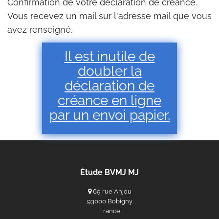
Confirmation de votre déclaration de créance.
Vous recevez un mail sur l'adresse mail que vous
avez renseigné.
Il est inutile de
doubler la
déclaration de
créance en ligne
par un envoi papier.
Étude BVMJ MJ
69 rue Anjou
93000 Bobigny
France