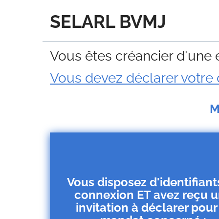
SELARL BVMJ
Vous êtes créancier d'une e
Vous devez déclarer votre 
M
Vous disposez d'identifiant
connexion ET avez reçu 
invitation à déclarer pour