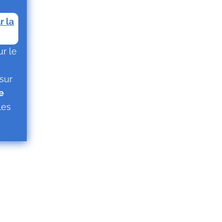
r la
ur le
sur
e
les