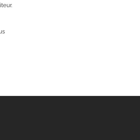
teur.
us