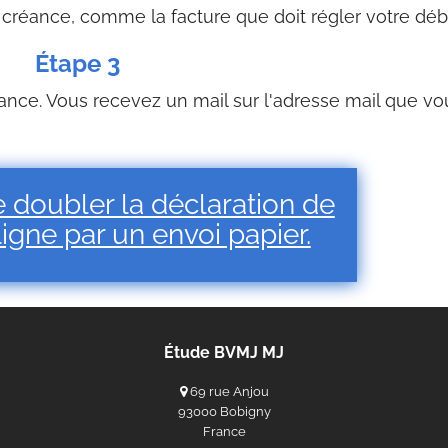
 créance, comme la facture que doit régler votre débi
Étape 3
ance. Vous recevez un mail sur l'adresse mail que vo
 de doubler la déclaration de
igne par un envoi papier.
Étude BVMJ MJ
69 rue Anjou
93000 Bobigny
France