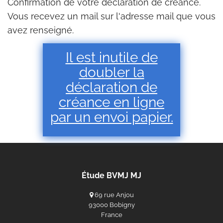
Confirmation de votre déclaration de créance.
Vous recevez un mail sur l'adresse mail que vous
avez renseigné.
Il est inutile de
doubler la
déclaration de
créance en ligne
par un envoi papier.
Étude BVMJ MJ
69 rue Anjou
93000 Bobigny
France