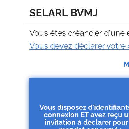
SELARL BVMJ
Vous êtes créancier d'une e
Vous devez déclarer votre 
M
Vous disposez d'identifiant
connexion ET avez reçu 
invitation à déclarer pour