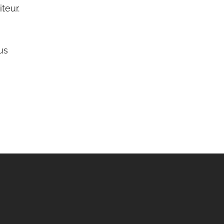
teur.
us