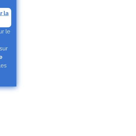
r la
ur le
sur
e
les