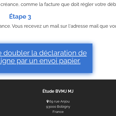
 créance, comme la facture que doit régler votre débi
Étape 3
ance. Vous recevez un mail sur l'adresse mail que vo
 de doubler la déclaration de
igne par un envoi papier.
Étude BVMJ MJ
69 rue Anjou
93000 Bobigny
France