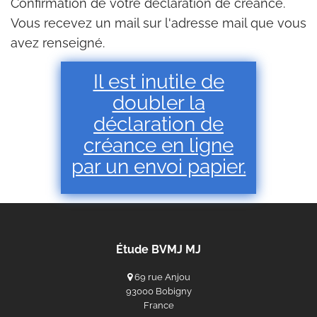
Confirmation de votre déclaration de créance.
Vous recevez un mail sur l'adresse mail que vous
avez renseigné.
Il est inutile de
doubler la
déclaration de
créance en ligne
par un envoi papier.
Étude BVMJ MJ
69 rue Anjou
93000 Bobigny
France