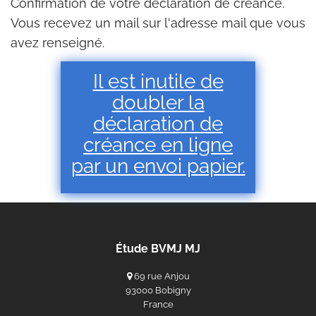
Confirmation de votre déclaration de créance.
Vous recevez un mail sur l'adresse mail que vous
avez renseigné.
Il est inutile de
doubler la
déclaration de
créance en ligne
par un envoi papier.
Étude BVMJ MJ
69 rue Anjou
93000 Bobigny
France