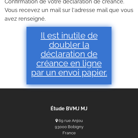
Confirmation de votre déclaration de créance.
Vous recevez un mail sur l'adresse mail que vous
avez renseigné.
Il est inutile de
doubler la
déclaration de
créance en ligne
par un envoi papier.
Étude BVMJ MJ
69 rue Anjou
93000 Bobigny
France