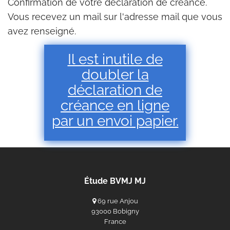
Confirmation de votre déclaration de créance.
Vous recevez un mail sur l'adresse mail que vous
avez renseigné.
Il est inutile de
doubler la
déclaration de
créance en ligne
par un envoi papier.
Étude BVMJ MJ
69 rue Anjou
93000 Bobigny
France