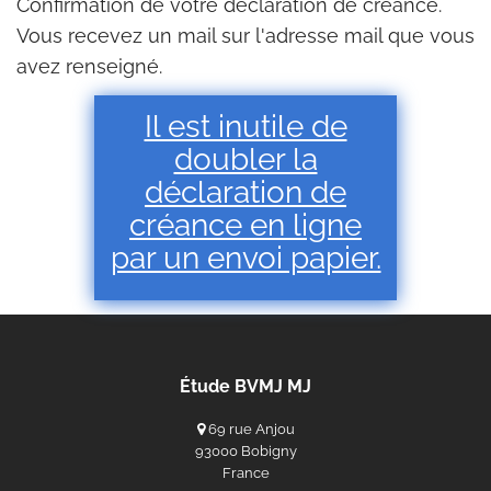
Confirmation de votre déclaration de créance.
Vous recevez un mail sur l'adresse mail que vous
avez renseigné.
Il est inutile de
doubler la
déclaration de
créance en ligne
par un envoi papier.
Étude BVMJ MJ
69 rue Anjou
93000 Bobigny
France