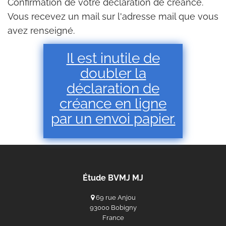
Confirmation de votre déclaration de créance.
Vous recevez un mail sur l'adresse mail que vous
avez renseigné.
Il est inutile de
doubler la
déclaration de
créance en ligne
par un envoi papier.
Étude BVMJ MJ
69 rue Anjou
93000 Bobigny
France