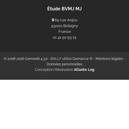
Étude BVMJ MJ
69 rue Anjou
93000 Bobigny
France
‭01 41 50 93 15‬
© 2008-2026 Gemweb 4.3.0
- BALLY utilise
Gemarcur ©
-
Mentions légales
-
Données personnelles
Conception/Réalisation
Atlantic Log