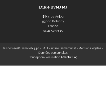
Étude BVMJ MJ
69 rue Anjou
93000 Bobigny
France
‭01 41 50 93 15‬
© 2008-2026 Gemweb 4.3.0
- BALLY utilise
Gemarcur ©
-
Mentions légales
-
Données personnelles
Conception/Réalisation
Atlantic Log