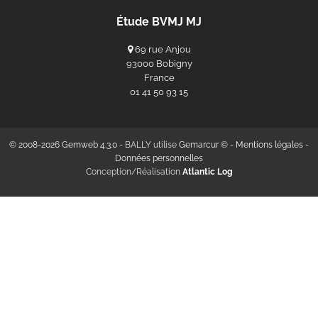
Étude BVMJ MJ
69 rue Anjou
93000 Bobigny
France
‭01 41 50 93 15‬
© 2008-2026 Gemweb 4.3.0
- BALLY utilise
Gemarcur ©
-
Mentions légales
-
Données personnelles
Conception/Réalisation
Atlantic Log