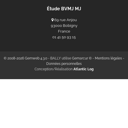
Étude BVMJ MJ
69 rue Anjou
93000 Bobigny
France
‭01 41 50 93 15‬
© 2008-2026 Gemweb 4.3.0
- BALLY utilise
Gemarcur ©
-
Mentions légales
-
Données personnelles
Conception/Réalisation
Atlantic Log