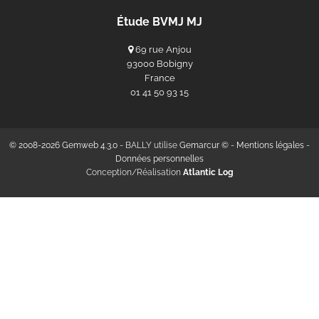
Étude BVMJ MJ
69 rue Anjou
93000 Bobigny
France
‭01 41 50 93 15‬
© 2008-2026 Gemweb 4.3.0
- BALLY utilise
Gemarcur ©
-
Mentions légales
-
Données personnelles
Conception/Réalisation
Atlantic Log