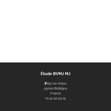
Étude BVMJ MJ
69 rue Anjou
93000 Bobigny
France
‭01 41 50 93 15‬