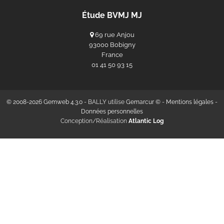
Étude BVMJ MJ
69 rue Anjou
93000 Bobigny
France
‭01 41 50 93 15‬
© 2008-2026 Gemweb 4.3.0
- BALLY utilise
Gemarcur ©
-
Mentions légales
-
Données personnelles
Conception/Réalisation
Atlantic Log