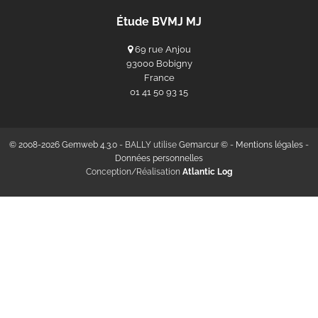
Étude BVMJ MJ
69 rue Anjou
93000 Bobigny
France
‭01 41 50 93 15‬
© 2008-2026 Gemweb 4.3.0
- BALLY utilise
Gemarcur ©
-
Mentions légales
-
Données personnelles
Conception/Réalisation
Atlantic Log