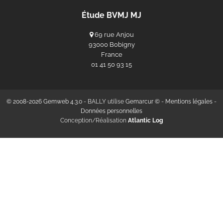
Étude BVMJ MJ
69 rue Anjou
93000 Bobigny
France
‭01 41 50 93 15‬
© 2008-2026 Gemweb 4.3.0
- BALLY utilise
Gemarcur ©
-
Mentions légales
-
Données personnelles
Conception/Réalisation
Atlantic Log