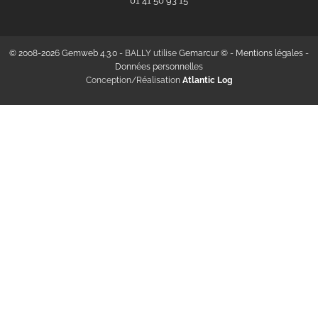
‭01 41 50 93 15‬
© 2008-2026 Gemweb 4.3.0
- BALLY utilise
Gemarcur ©
-
Mentions légales
-
Données personnelles
Conception/Réalisation
Atlantic Log