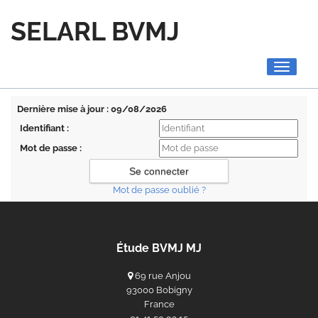
SELARL BVMJ
Toggle
navigati
Dernière mise à jour : 09/08/2026
Identifiant :
Mot de passe :
Mot de passe oublié ?
Étude BVMJ MJ
69 rue Anjou
93000 Bobigny
France