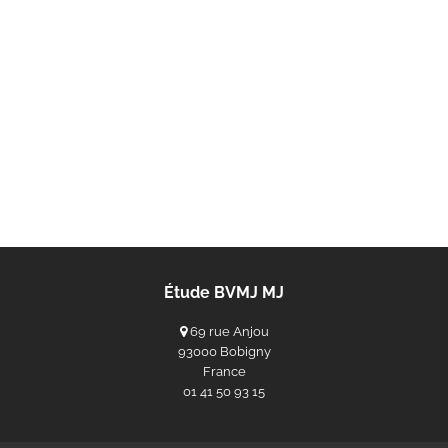
Étude BVMJ MJ
69 rue Anjou
93000 Bobigny
France
‭01 41 50 93 15‬