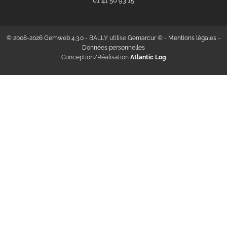
‭01 41 50 93 15‬
© 2008-2026 Gemweb 4.3.0
- BALLY utilise
Gemarcur ©
-
Mentions légales
-
Données personnelles
Conception/Réalisation
Atlantic Log