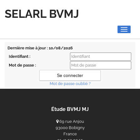
SELARL BVMJ
Toggle
navigati
Dernière mise à jour : 10/08/2026
Identifiant :
Mot de passe :
Mot de passe oublié ?
Étude BVMJ MJ
69 rue Anjou
93000 Bobigny
France