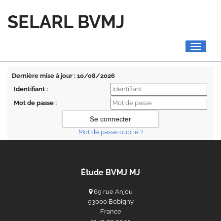
SELARL BVMJ
Toggle
navigati
Dernière mise à jour : 10/08/2026
Identifiant :
Mot de passe :
Mot de passe oublié ?
Étude BVMJ MJ
69 rue Anjou
93000 Bobigny
France