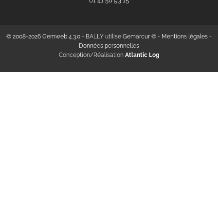
‭01 41 50 93 15‬
© 2008-2026 Gemweb 4.3.0
- BALLY utilise
Gemarcur ©
-
Mentions légales
-
Données personnelles
Conception/Réalisation
Atlantic Log