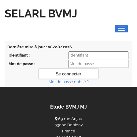
SELARL BVMJ
Toggle
navigati
Dernière mise à jour : 08/08/2026
Identifiant :
Mot de passe :
Mot de passe oublié ?
Étude BVMJ MJ
69 rue Anjou
93000 Bobigny
France