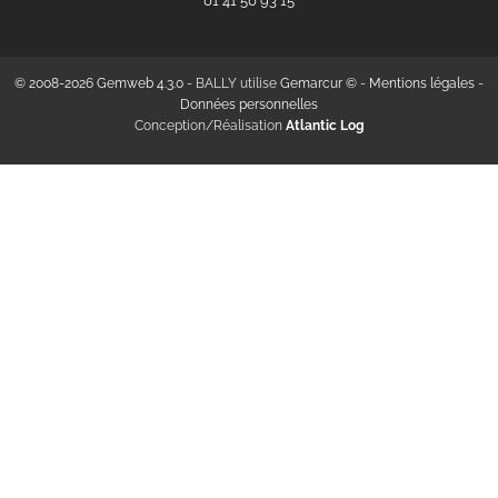
‭01 41 50 93 15‬
© 2008-2026 Gemweb 4.3.0
- BALLY utilise
Gemarcur ©
-
Mentions légales
-
Données personnelles
Conception/Réalisation
Atlantic Log