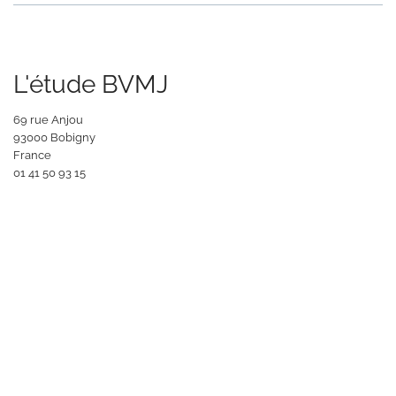
L'étude BVMJ
69 rue Anjou
93000 Bobigny
France
‭01 41 50 93 15‬