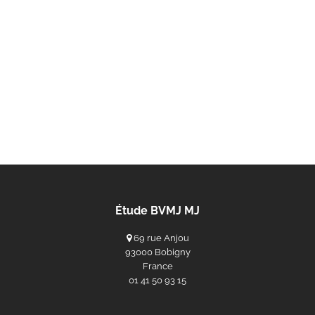
Étude BVMJ MJ
69 rue Anjou
93000 Bobigny
France
‭01 41 50 93 15‬