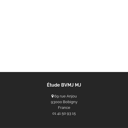
Étude BVMJ MJ
69 rue Anjou
93000 Bobigny
France
‭01 41 50 93 15‬