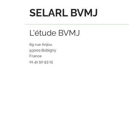
SELARL BVMJ
L'étude BVMJ
69 rue Anjou
93000 Bobigny
France
‭01 41 50 93 15‬