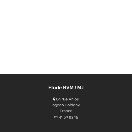
Étude BVMJ MJ
69 rue Anjou
93000 Bobigny
France
‭01 41 50 93 15‬