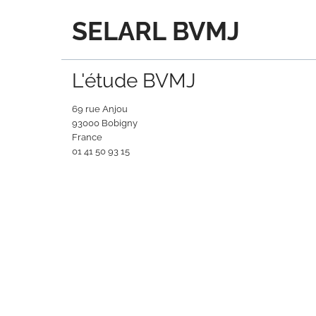
SELARL BVMJ
L'étude BVMJ
69 rue Anjou
93000 Bobigny
France
‭01 41 50 93 15‬