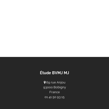
Étude BVMJ MJ
69 rue Anjou
93000 Bobigny
France
‭01 41 50 93 15‬