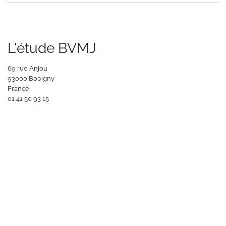
L'étude BVMJ
69 rue Anjou
93000 Bobigny
France
‭01 41 50 93 15‬