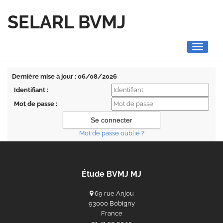
SELARL BVMJ
Toggle
navigati
Dernière mise à jour : 06/08/2026
Identifiant :
Mot de passe :
Mot de passe oublié ?
Étude BVMJ MJ
69 rue Anjou
93000 Bobigny
France