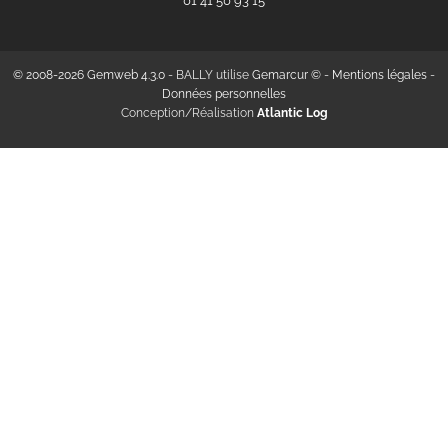
‭01 41 50 93 15‬
© 2008-2026 Gemweb 4.3.0
- BALLY utilise
Gemarcur ©
-
Mentions légales
-
Données personnelles
Conception/Réalisation
Atlantic Log