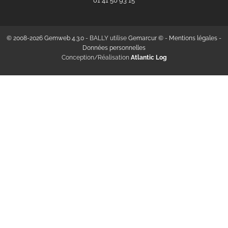
‭01 41 50 93 15‬
© 2008-2026 Gemweb 4.3.0
- BALLY utilise
Gemarcur ©
-
Mentions légales
-
Données personnelles
Conception/Réalisation
Atlantic Log