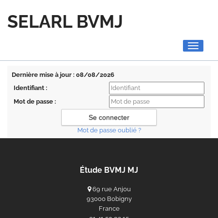
SELARL BVMJ
Toggle
navigati
Dernière mise à jour : 08/08/2026
Identifiant :
Mot de passe :
Mot de passe oublié ?
Étude BVMJ MJ
69 rue Anjou
93000 Bobigny
France