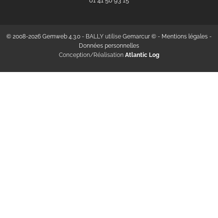
‭01 41 50 93 15‬
© 2008-2026 Gemweb 4.3.0
- BALLY utilise
Gemarcur ©
-
Mentions légales
-
Données personnelles
Conception/Réalisation
Atlantic Log