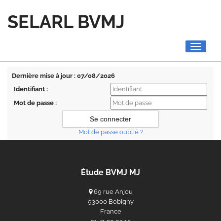
SELARL BVMJ
Toggle
navigati
Dernière mise à jour : 07/08/2026
Identifiant :
Mot de passe :
Mot de passe oublié ?
Étude BVMJ MJ
69 rue Anjou
93000 Bobigny
France