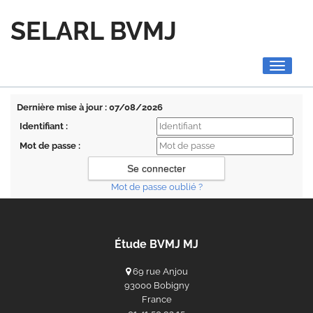
SELARL BVMJ
Toggle
navigati
Dernière mise à jour : 07/08/2026
Identifiant :
Mot de passe :
Mot de passe oublié ?
Étude BVMJ MJ
69 rue Anjou
93000 Bobigny
France