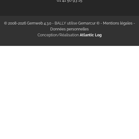
‭01 41 50 93 15‬
© 2008-2026 Gemweb 4.3.0
- BALLY utilise
Gemarcur ©
-
Mentions légales
-
Données personnelles
Conception/Réalisation
Atlantic Log