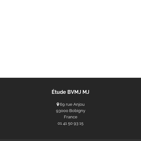
Étude BVMJ MJ
69 rue Anjou
93000 Bobigny
France
‭01 41 50 93 15‬