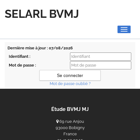
SELARL BVMJ
Toggle
navigati
Dernière mise à jour : 07/08/2026
Identifiant :
Mot de passe :
Mot de passe oublié ?
Étude BVMJ MJ
69 rue Anjou
93000 Bobigny
France