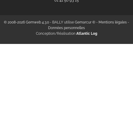
‭01 41 50 93 15‬
© 2008-2026 Gemweb 4.3.0
- BALLY utilise
Gemarcur ©
-
Mentions légales
-
Données personnelles
Conception/Réalisation
Atlantic Log